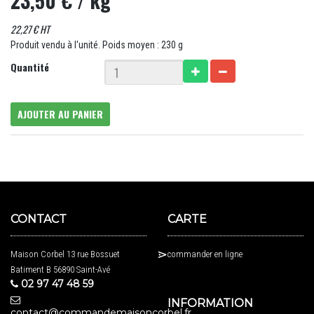
23,50 €
/ kg
22,27 € HT
Produit vendu à l'unité. Poids moyen : 230 g
Quantité
AJOUTER AU PANIER
CONTACT
CARTE
Maison Corbel 13 rue Bossuet
commander en ligne
Batiment B 56890 Saint-Avé
02 97 47 48 59
INFORMATION
contact@commandemaisoncorbel.fr