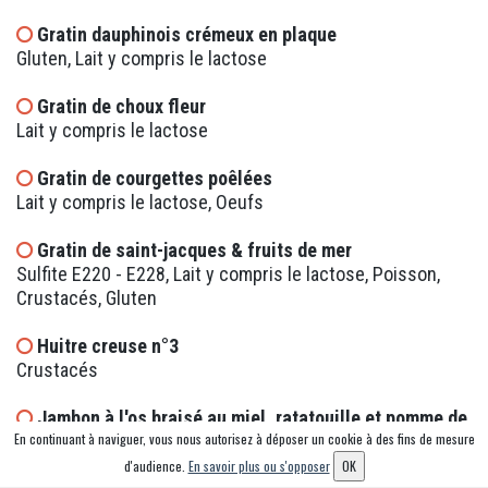
Gratin dauphinois crémeux en plaque
Gluten, Lait y compris le lactose
Gratin de choux fleur
Lait y compris le lactose
Gratin de courgettes poêlées
Lait y compris le lactose, Oeufs
Gratin de saint-jacques & fruits de mer
Sulfite E220 - E228, Lait y compris le lactose, Poisson,
Crustacés, Gluten
Huitre creuse n°3
Crustacés
Jambon à l'os braisé au miel, ratatouille et pomme de
En continuant à naviguer, vous nous autorisez à déposer un cookie à des fins de mesure
terre grenaille
Sulfite E220 - E228, Grain de sésame, Noix, Lait y compris
d'audience.
En savoir plus ou s'opposer
OK