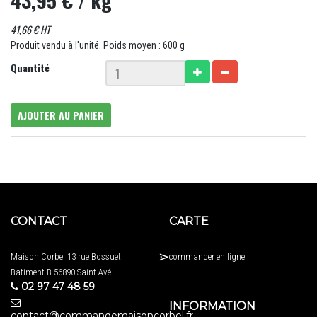
43,95 €
/ kg
41,66 € HT
Produit vendu à l'unité. Poids moyen : 600 g
Quantité
AJOUTER AU PANIER
CONTACT
CARTE
Maison Corbel 13 rue Bossuet
commander en ligne
Batiment B 56890 Saint-Avé
02 97 47 48 59
INFORMATION
contact@commandemaisoncorbel.fr