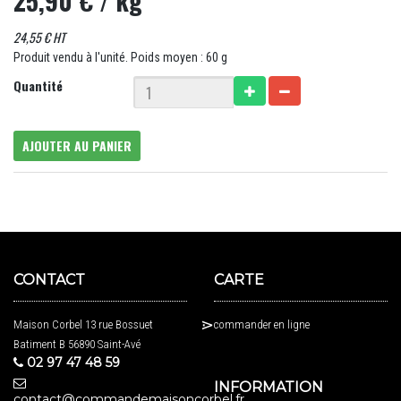
25,90 €
/ kg
24,55 € HT
Produit vendu à l'unité. Poids moyen : 60 g
Quantité
AJOUTER AU PANIER
CONTACT
CARTE
Maison Corbel 13 rue Bossuet
commander en ligne
Batiment B 56890 Saint-Avé
02 97 47 48 59
INFORMATION
contact@commandemaisoncorbel.fr