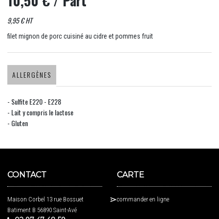
10,50 €
/ Part
9,95 € HT
filet mignon de porc cuisiné au cidre et pommes fruit
ALLERGÈNES
- Sulfite E220 - E228
- Lait y compris le lactose
- Gluten
CONTACT
CARTE
Maison Corbel 13 rue Bossuet
commander en ligne
Batiment B 56890 Saint-Avé