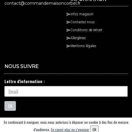
contact@commandemaisoncorbel.fr
infos magasin
Contactez nous
Conditions de retrait
Allergènes
Mentions légales
NOUS SUIVRE
Lettre d'information :
OK
En continuant à naviguer, vous nous autorisez à déposer un cookie à des fins de mesure
© 2026 - Logiciel
SaasFood - Logiciel de gestion de commande sur internet et en
d'audience.
En savoir plus ou s'opposer
OK