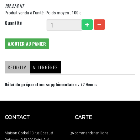
102,27 € HT
Produit vendu à l'unité. Poids moyen : 100 g
Quantité
AJOUTER AU PANIER
RETR/LIV
ALLERGÈNES
Délai de préparation supplémentaire :
72 Heures
CONTACT
CARTE
Maison Corbel 13 rue Bossuet
commander en ligne
Batiment B 56890 Saint-Avé