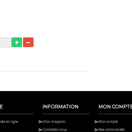
E
INFORMATION
MON COMPT
er en ligne
infos magasin
Mon compte
Contactez nous
Mes commandes