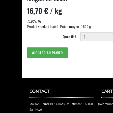
16,70 €
/ kg
15,83 € HT
Produit vendu à l'unité. Poids moyen : 1800 g
Quantité
AJOUTER AU PANIER
CONTACT
CART
Maison Corbel 13 rue Bossuet Batiment B 56890
command
Saint-Avé