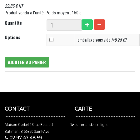
29,86 € HT
Produit vendu à l'unité. Poids moyen : 150 g
Quantité
Options
emballage sous vide
(+0,25 €)
AJOUTER AU PANIER
CONTACT
CARTE
Maison Corbel 13 rue Bossuet
commander en ligne
Batiment B 56890 Saint-Avé
02 97 47 48 59