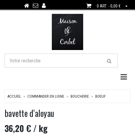
0 ART. - 0,00 €
Togg
ACCUEIL
COMMANDER EN LIGNE
BOUCHERIE
BOEUF
bavette d'aloyau
36,20 €
/ kg