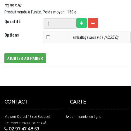
33,08 € HT
Produit vendu à l'unité. Poids moyen : 150 g
Quantité
Options
emballage sous vide
(+0,25 €)
AJOUTER AU PANIER
CONTACT
CARTE
Maison Corbel 13 rue Bossuet
commander en ligne
Batiment B 56890 Saint-Avé
02 97 47 48 59