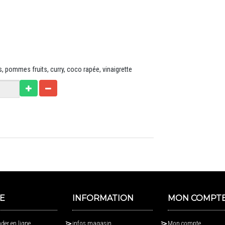
s, pommes fruits, curry, coco rapée, vinaigrette
E
INFORMATION
MON COMPT
er en ligne
infos magasin
Mon compte