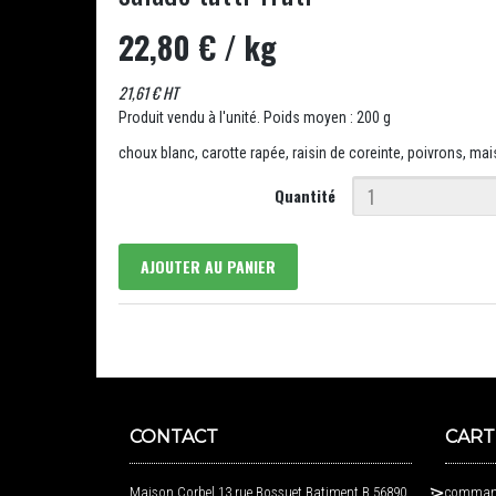
22,80 €
/ kg
21,61 € HT
Produit vendu à l'unité. Poids moyen : 200 g
choux blanc, carotte rapée, raisin de coreinte, poivrons, mai
Quantité
AJOUTER AU PANIER
CONTACT
CART
Maison Corbel 13 rue Bossuet Batiment B 56890
command