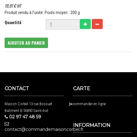
19,91 € HT
Produit vendu à l'unité. Poids moyen : 200 g
Quantité
AJOUTER AU PANIER
CONTACT
CARTE
Maison Corbel 13 rue Bossuet
commander en ligne
Batiment B 56890 Saint-Avé
02 97 47 48 59
INFORMATION
contact@commandemaisoncorbel.fr