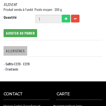
51,23 € HT
Produit vendu à l'unité. Poids moyen : 200 g
Quantité
AJOUTER AU PANIER
ALLERGÈNES
- Sulfite E220 - E228
- Crustacés
CONTACT
CARTE
Maison Corbel 13 rue Bossuet
commander en ligne