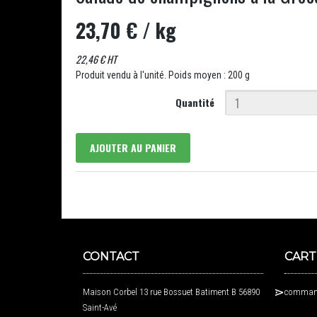
23,70 €
/ kg
22,46 € HT
Produit vendu à l'unité. Poids moyen : 200 g
Quantité
AJOUTER AU PANIER
CONTACT
CART
Maison Corbel 13 rue Bossuet Batiment B 56890
command
Saint-Avé