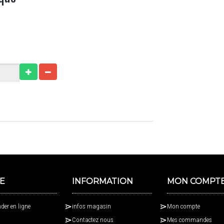
E
INFORMATION
MON COMPT
er en ligne
infos magasin
Mon compte
Contactez nous
Mes commandes