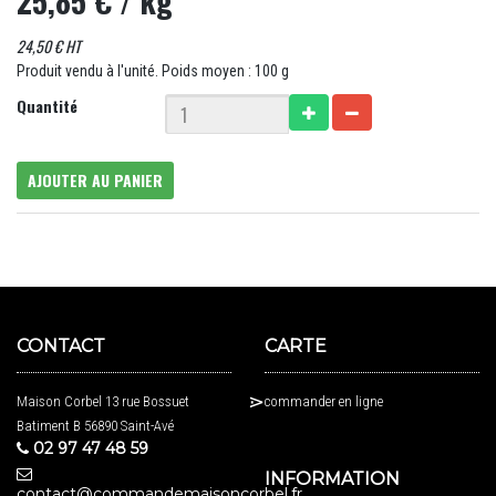
25,85 €
/ kg
24,50 € HT
Produit vendu à l'unité. Poids moyen : 100 g
Quantité
AJOUTER AU PANIER
CONTACT
CARTE
Maison Corbel 13 rue Bossuet
commander en ligne
Batiment B 56890 Saint-Avé
02 97 47 48 59
INFORMATION
contact@commandemaisoncorbel.fr