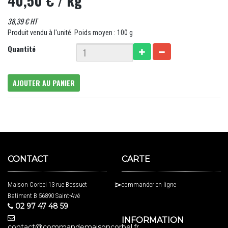
40,50 €
/ kg
38,39 € HT
Produit vendu à l'unité. Poids moyen : 100 g
Quantité
AJOUTER AU PANIER
CONTACT
CARTE
Maison Corbel 13 rue Bossuet
commander en ligne
Batiment B 56890 Saint-Avé
02 97 47 48 59
INFORMATION
contact@commandemaisoncorbel.fr