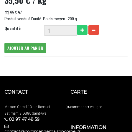
35,50 €
/ kg
33,65 € HT
Produit vendu à l'unité. Poids moyen : 200 g
Quantité
AJOUTER AU PANIER
CONTACT
CARTE
Maison Corbel 13 rue Bossuet
commander en ligne
Batiment B 56890 Saint-Avé
02 97 47 48 59
INFORMATION
contact@commandemaisoncorbel.fr