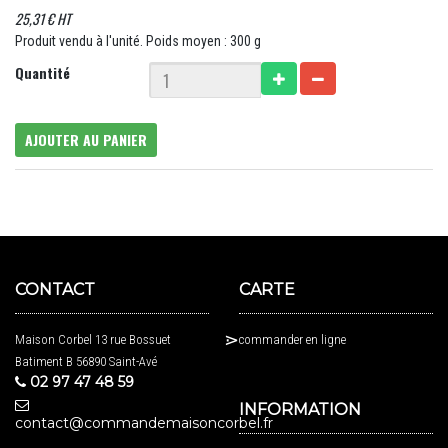
25,31 € HT
Produit vendu à l'unité. Poids moyen : 300 g
Quantité
AJOUTER AU PANIER
CONTACT
CARTE
Maison Corbel 13 rue Bossuet
commander en ligne
Batiment B 56890 Saint-Avé
02 97 47 48 59
INFORMATION
contact@commandemaisoncorbel.fr