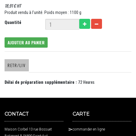
18,91 € HT
Produit vendu à l'unité. Poids moyen : 1100 g
Quantité
AJOUTER AU PANIER
RETR/LIV
Délai de préparation supplémentaire :
72 Heures
CONTACT
CARTE
Maison Corbel 13 rue Bossuet
commander en ligne
Batiment B 56890 Saint-Avé