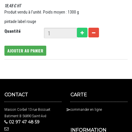
18,48 € HT
Produit vendu à l'unité. Poids moyen : 1300 g
pintade label rouge
Quantité
AJOUTER AU PANIER
CONTACT
CARTE
Maison Corbel 13 rue Bossuet
commander en ligne
Batiment B 56890 Saint-Avé
02 97 47 48 59
INFORMATION