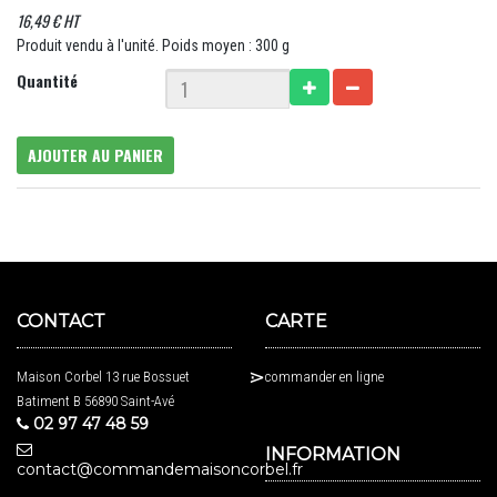
16,49 € HT
Produit vendu à l'unité. Poids moyen : 300 g
Quantité
AJOUTER AU PANIER
CONTACT
CARTE
Maison Corbel 13 rue Bossuet
commander en ligne
Batiment B 56890 Saint-Avé
02 97 47 48 59
INFORMATION
contact@commandemaisoncorbel.fr