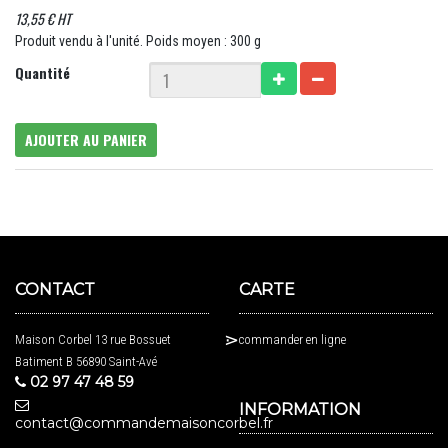
13,55 € HT
Produit vendu à l'unité. Poids moyen : 300 g
Quantité
AJOUTER AU PANIER
CONTACT
CARTE
Maison Corbel 13 rue Bossuet
commander en ligne
Batiment B 56890 Saint-Avé
02 97 47 48 59
INFORMATION
contact@commandemaisoncorbel.fr