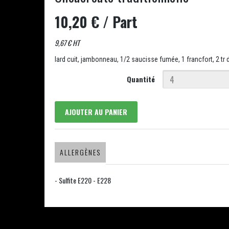
10,20 €
/ Part
9,67 € HT
lard cuit, jambonneau, 1/2 saucisse fumée, 1 francfort, 2 tr 
Quantité
AJOUTER AU PANIER
ALLERGÈNES
- Sulfite E220 - E228