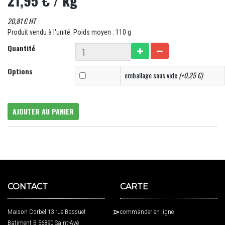
21,95 €
/ kg
20,81 € HT
Produit vendu à l'unité. Poids moyen : 110 g
Quantité
Options
emballage sous vide
(+0,25 €)
AJOUTER AU PANIER
CONTACT
CARTE
Maison Corbel 13 rue Bossuet
commander en ligne
Batiment B 56890 Saint-Avé