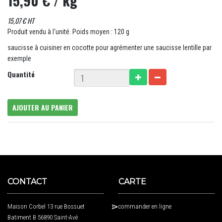
15,90 €
/ kg
15,07 € HT
Produit vendu à l'unité. Poids moyen : 120 g
saucisse à cuisiner en cocotte pour agrémenter une saucisse lentille par
exemple
Quantité
AJOUTER AU PANIER
CONTACT
CARTE
Maison Corbel 13 rue Bossuet
commander en ligne
Batiment B 56890 Saint-Avé