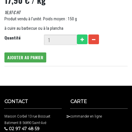
17,90 €
/ kg
16,97 € HT
Produit vendu à l'unité. Poids moyen : 150 g
à cuire au barbecue ou à la plancha
Quantité
AJOUTER AU PANIER
CONTACT
CARTE
Maison Corbel 13 rue Bossuet
commander en ligne
Batiment B 56890 Saint-Avé
02 97 47 48 59