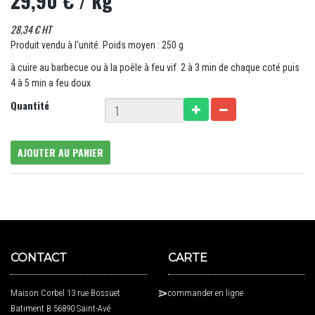
29,90 €
/ kg
28,34 € HT
Produit vendu à l'unité. Poids moyen : 250 g
à cuire au barbecue ou à la poêle à feu vif 2 à 3 min de chaque coté puis
4 à 5 min a feu doux
Quantité
AJOUTER AU PANIER
CONTACT
CARTE
Maison Corbel 13 rue Bossuet
commander en ligne
Batiment B 56890 Saint-Avé