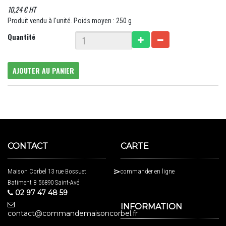
10,24 € HT
Produit vendu à l'unité. Poids moyen : 250 g
Quantité
AJOUTER AU PANIER
CONTACT
CARTE
Maison Corbel 13 rue Bossuet
commander en ligne
Batiment B 56890 Saint-Avé
02 97 47 48 59
INFORMATION
contact@commandemaisoncorbel.fr