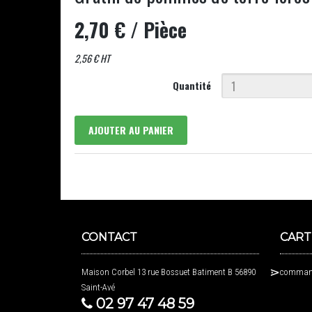
2,70 €
/ Pièce
2,56 € HT
Quantité
AJOUTER AU PANIER
CONTACT
CART
Maison Corbel 13 rue Bossuet Batiment B 56890
command
Saint-Avé
02 97 47 48 59