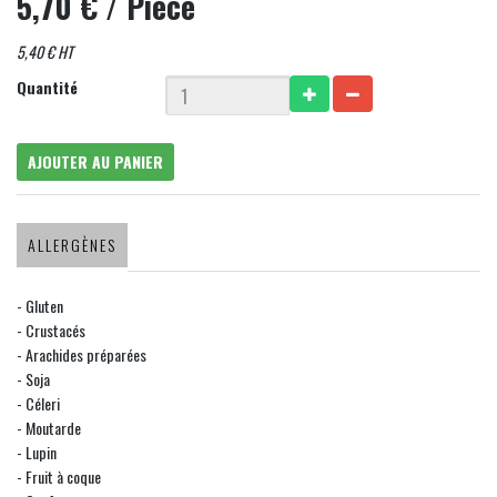
5,70 €
/ Pièce
5,40 € HT
Quantité
AJOUTER AU PANIER
ALLERGÈNES
- Gluten
- Crustacés
- Arachides préparées
- Soja
- Céleri
- Moutarde
- Lupin
- Fruit à coque