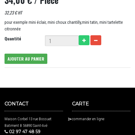
34,00 €
/ Pièce
32,23 € HT
pour exemple mini éclair, mini choux chantilly,mini tatin, mini tartelette
citronnée
Quantité
AJOUTER AU PANIER
CONTACT
CARTE
Maison Corbel 13 rue Bossuet
commander en ligne
Batiment B 56890 Saint-Avé
02 97 47 48 59