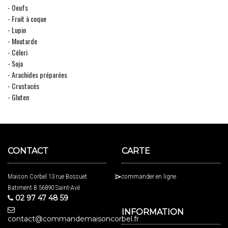
- Oeufs
- Fruit à coque
- Lupin
- Moutarde
- Céleri
- Soja
- Arachides préparées
- Crustacés
- Gluten
CONTACT
CARTE
Maison Corbel 13 rue Bossuet
commander en ligne
Batiment B 56890 Saint-Avé
02 97 47 48 59
INFORMATION
contact@commandemaisoncorbel.fr