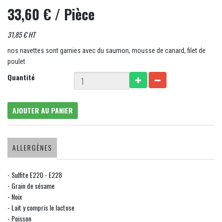
33,60 €
/ Pièce
31,85 € HT
nos navettes sont garnies avec du saumon, mousse de canard, filet de
poulet
Quantité
AJOUTER AU PANIER
ALLERGÈNES
- Sulfite E220 - E228
- Grain de sésame
- Noix
- Lait y compris le lactose
- Poisson