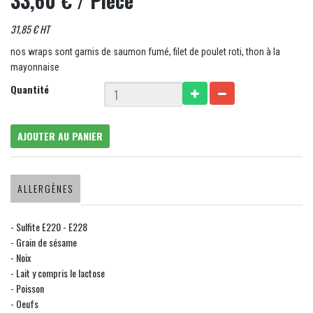
33,60 €
/ Pièce
31,85 € HT
nos wraps sont garnis de saumon fumé, filet de poulet roti, thon à la
mayonnaise
Quantité
AJOUTER AU PANIER
ALLERGÈNES
- Sulfite E220 - E228
- Grain de sésame
- Noix
- Lait y compris le lactose
- Poisson
- Oeufs