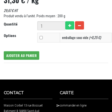
31,30 €
/ kg
29,67 € HT
Produit vendu à l'unité. Poids moyen : 200 g
Quantité
Options
emballage sous vide
(+0,25 €)
AJOUTER AU PANIER
CONTACT
CARTE
Maison Corbel 13 rue Bossuet
commander en ligne
Batiment B 56890 Saint-Avé