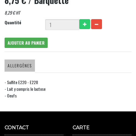
8,75 €
/ Barquette
8,29 € HT
Quantité
AJOUTER AU PANIER
ALLERGÈNES
- Sulfite E220 - E228
- Lait y compris le lactose
- Oeufs
CONTACT
CARTE