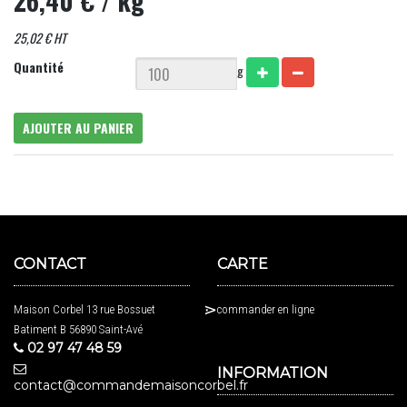
26,40 €
/ kg
25,02 € HT
Quantité
g
AJOUTER AU PANIER
CONTACT
CARTE
Maison Corbel 13 rue Bossuet
commander en ligne
Batiment B 56890 Saint-Avé
02 97 47 48 59
INFORMATION
contact@commandemaisoncorbel.fr