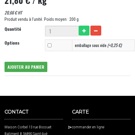
21,80 €
/ kg
20,66 € HT
Produit vendu à l'unité. Poids moyen : 200 g
Quantité
Options
emballage sous vide
(+0,25 €)
AJOUTER AU PANIER
CONTACT
CARTE
Maison Corbel 13 rue Bossuet
commander en ligne
Batiment B 56890 Saint-Avé