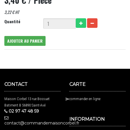
3,40 €
/ Pièce
3,22 € HT
Quantité
AJOUTER AU PANIER
CONTACT
CARTE
Maison Corbel 13 rue Bossuet
commander en ligne
Batiment B 56890 Saint-Avé
02 97 47 48 59
INFORMATION
contact@commandemaisoncorbel.fr