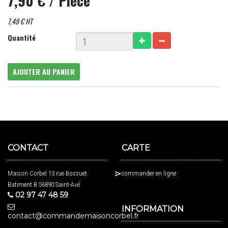
7,90 €
/ Pièce
7,49 € HT
Quantité
AJOUTER AU PANIER
CONTACT
CARTE
Maison Corbel 13 rue Bossuet
commander en ligne
Batiment B 56890 Saint-Avé
02 97 47 48 59
INFORMATION
contact@commandemaisoncorbel.fr