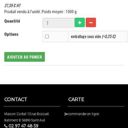
27,39 € HT
Produit vendu à l'unité. Poids moyen : 1000 g
Quantité
Options
emballage sous vide
(+0,25 €)
AJOUTER AU PANIER
CONTACT
CARTE
Maison Corbel 13 rue Bossuet
commander en ligne
Batiment B 56890 Saint-Avé
02 97 47 48 59