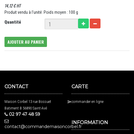
14,12 € HT
Produit vendu à l'unité. Poids moyen : 100 g
Quantité
AJOUTER AU PANIER
CONTACT
CARTE
Maison Corbel 13 rue Bossuet
commander en ligne
Batiment B 56890 Saint-Avé
02 97 47 48 59
INFORMATION
contact@commandemaisoncorbel.fr