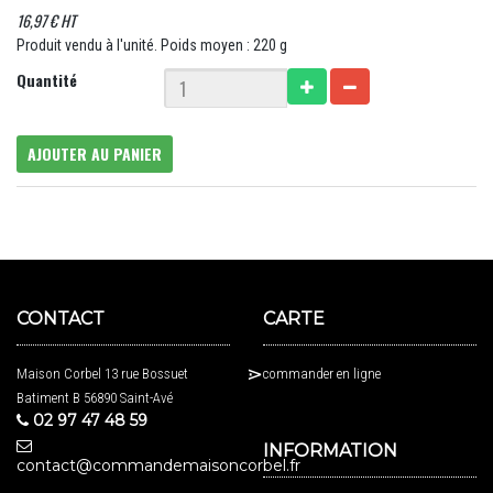
16,97 € HT
Produit vendu à l'unité. Poids moyen : 220 g
Quantité
AJOUTER AU PANIER
CONTACT
CARTE
Maison Corbel 13 rue Bossuet
commander en ligne
Batiment B 56890 Saint-Avé
02 97 47 48 59
INFORMATION
contact@commandemaisoncorbel.fr