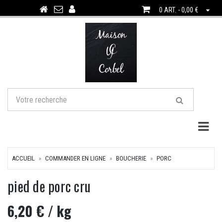
0 ART. - 0,00 €
Togg
ACCUEIL
COMMANDER EN LIGNE
BOUCHERIE
PORC
pied de porc cru
6,20 €
/ kg