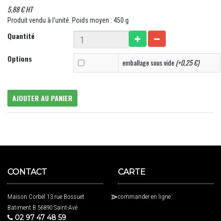
5,88 € HT
Produit vendu à l'unité. Poids moyen : 450 g
Quantité
Options
emballage sous vide
(+0,25 €)
AJOUTER AU PANIER
CONTACT
CARTE
Maison Corbel 13 rue Bossuet
commander en ligne
Batiment B 56890 Saint-Avé
02 97 47 48 59