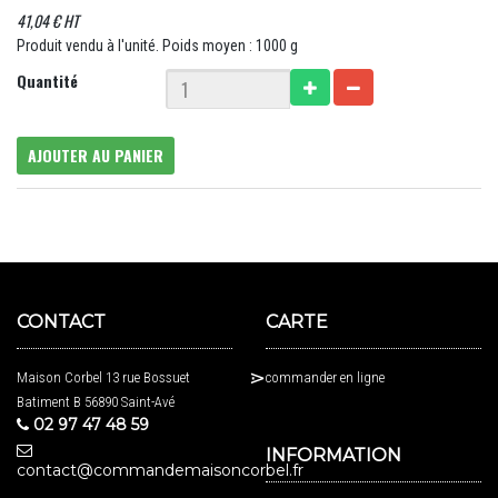
41,04 € HT
Produit vendu à l'unité. Poids moyen : 1000 g
Quantité
AJOUTER AU PANIER
CONTACT
CARTE
Maison Corbel 13 rue Bossuet
commander en ligne
Batiment B 56890 Saint-Avé
02 97 47 48 59
INFORMATION
contact@commandemaisoncorbel.fr