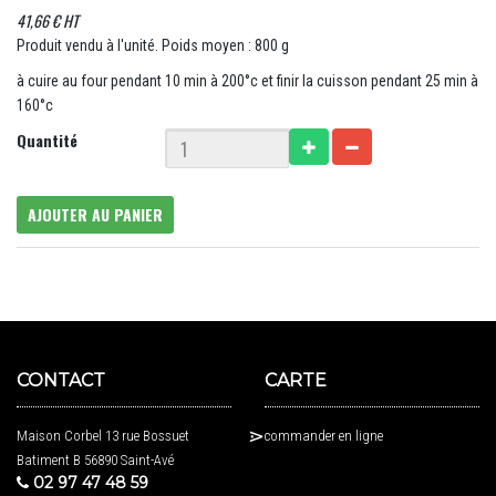
41,66 € HT
Produit vendu à l'unité. Poids moyen : 800 g
à cuire au four pendant 10 min à 200°c et finir la cuisson pendant 25 min à
160°c
Quantité
AJOUTER AU PANIER
CONTACT
CARTE
Maison Corbel 13 rue Bossuet
commander en ligne
Batiment B 56890 Saint-Avé
02 97 47 48 59