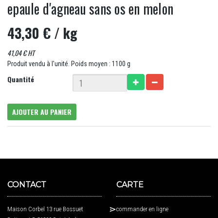
epaule d'agneau sans os en melon
43,30 €
/ kg
41,04 € HT
Produit vendu à l'unité. Poids moyen : 1100 g
Quantité
AJOUTER AU PANIER
CONTACT
CARTE
Maison Corbel 13 rue Bossuet
commander en ligne