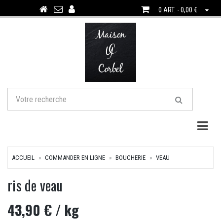
0 ART. - 0,00 €
Togg
ACCUEIL
COMMANDER EN LIGNE
BOUCHERIE
VEAU
ris de veau
43,90 €
/ kg