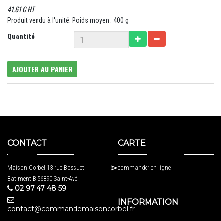
41,61 € HT
Produit vendu à l'unité. Poids moyen : 400 g
Quantité
AJOUTER AU PANIER
CONTACT
CARTE
Maison Corbel 13 rue Bossuet
commander en ligne
Batiment B 56890 Saint-Avé
02 97 47 48 59
INFORMATION
contact@commandemaisoncorbel.fr