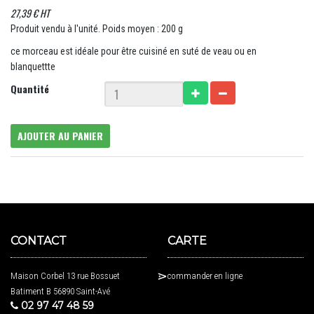
27,39 € HT
Produit vendu à l'unité. Poids moyen : 200 g
ce morceau est idéale pour être cuisiné en suté de veau ou en
blanquettte
Quantité
AJOUTER AU PANIER
CONTACT
CARTE
Maison Corbel 13 rue Bossuet
commander en ligne
Batiment B 56890 Saint-Avé
02 97 47 48 59