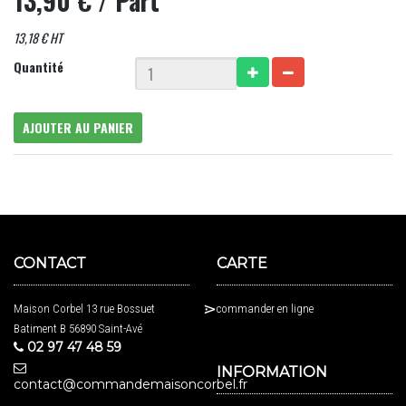
13,90 €
/ Part
13,18 € HT
Quantité
AJOUTER AU PANIER
CONTACT
CARTE
Maison Corbel 13 rue Bossuet
commander en ligne
Batiment B 56890 Saint-Avé
02 97 47 48 59
INFORMATION
contact@commandemaisoncorbel.fr